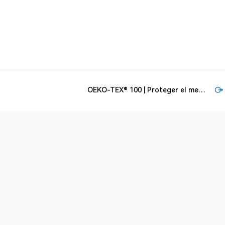
OEKO-TEX® 100 | Proteger el medio
ambiente, Labon se compromete a
producir nuevos materiales textiles
funcionales respetuosos.