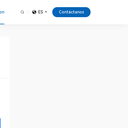
Contáctanos
on
ES
n